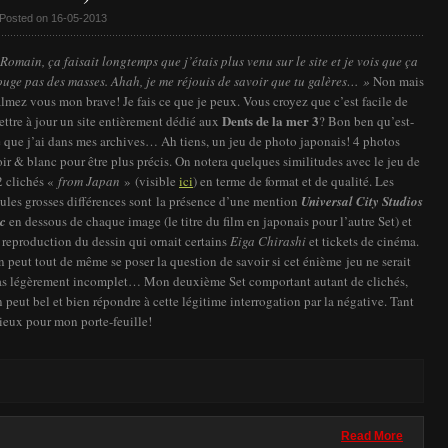
 Posted on 16-05-2013
Romain, ça faisait longtemps que j’étais plus venu sur le site et je vois que ça
ouge pas des masses. Ahah, je me réjouis de savoir que tu galères… »
Non mais
lmez vous mon brave! Je fais ce que je peux. Vous croyez que c’est facile de
Dents de la mer 3
ttre à jour un site entièrement dédié aux
? Bon ben qu’est-
 que j’ai dans mes archives… Ah tiens, un jeu de photo japonais! 4 photos
ir & blanc pour être plus précis. On notera quelques similitudes avec le jeu de
2 clichés «
from Japan
» (visible
ici
) en terme de format et de qualité. Les
ules grosses différences sont la présence d’une mention
Universal City Studios
nc
en dessous de chaque image (le titre du film en japonais pour l’autre Set) et
 reproduction du dessin qui ornait certains
Eiga Chirashi
et tickets de cinéma.
 peut tout de même se poser la question de savoir si cet énième jeu ne serait
as légèrement incomplet… Mon deuxième Set comportant autant de clichés,
 peut bel et bien répondre à cette légitime interrogation par la négative. Tant
ieux pour mon porte-feuille!
Read More