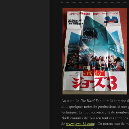
Au recto, le
Die Hard Fan
aura la surprise 
film, quelques notes de productions et une p
technique. Le tout accompagné de nombre
N&B connues de tous (en tout cas connues 
de
www.jaws-3d.com
) . On notera tout de m