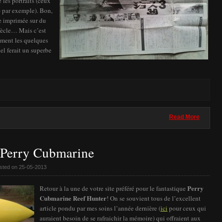
 les portraits (ceux
e
par exemple). Bon,
se imprimée sur du
siècle… Mais c’est
gement les quelques
el ferait un superbe
Read More
 Perry Cubmarine
sted on 25-05-2013
Perry
Retour à la une de votre site préféré pour le fantastique
Cubmarine Reef Hunter
! On se souvient tous de l’excellent
article pondu par mes soins l’année dernière (
ici
pour ceux qui
auraient besoin de se rafraichir la mémoire) qui offraient aux