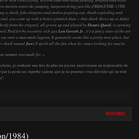
movie with credit-flying, severed-limb-and-head-floating, dolphin-and-orca-
low-motion-water-ski-jumping, harpoon-firing-just-like-FRIDAY-THE-13TH-
ing-a-shark, fake-dragons-and-snakes-popping-out, shark-exploding-and-
cond, you come up with a better gimmick than « that shark shows up at Amity
 Brody from the original, all grown up and played by
Dennis Quaid
, is opening
ned. Paid for by eccentric rich guy
Lou Gossett Jr
., it’s a fancy state-of-the-art
ut onto a man-made lagoon. It genuinely seems like a pretty neat place, but
mer shark named
Jaws 3
spoils all the fun when he comes looking for snacks.
what summer was made for ».
ections, je souhaite une fois de plus un joyeux anniversaire au responsable de
ir par la poste un superbe cadeau que je ne pourrais vous dévoiler qu’au tout
e!
Read More
on/1984)