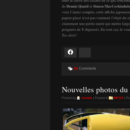
dans le choix des clichés en ce qui concerne
Dennis Quaid
Simon MacCorkindal
de
et
vous l’aurez compris, cette affiche japonai
papier glacé n’est pas vraiment l’objet du 
clairement une petite rareté qui mérite lar
poignées de ¥ dépensés. En tout cas, le visu
Tee-shirt
!
Facebook
Bluesky
(0)
Comments
Nouvelles photos du
Posted by
romain
| Posted in
INFOS
| Po