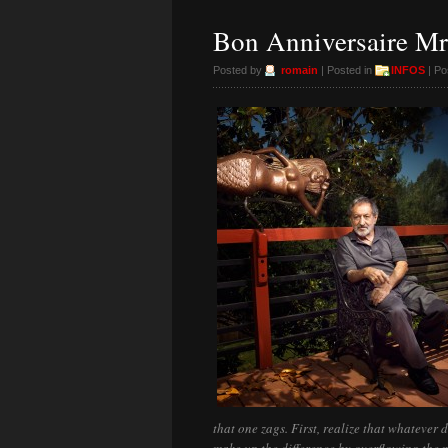
Bon Anniversaire Mr
Posted by
romain
| Posted in
INFOS
| Po
that one zags. First, realize that whatever 