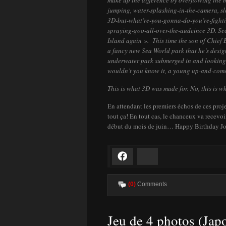
make up the difference by overflowing the 
jumping, water-splashing-in-the-camera, s
3D-but-what’re-you-gonna-do-you’re-fight
spraying-goo-all-over-the-audeince 3D. Se
Island again ». This time the son of Chief
a fancy new Sea World park that he’s desig
underwater park submerged in and looking o
wouldn’t you know it, a young up-and-co
This is what 3D was made for. No, this is 
En attendant les premiers échos de ces proj
tout ça! En tout cas, le chanceux va recevo
début du mois de juin… Happy Birthday Jo
Facebook
Bluesky
(0)
Comments
Jeu de 4 photos (Jap