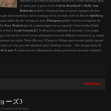
refusent d’accorder la moindre interview à votre serviteur! Bon,
Calvin Bouchard
Kelly Ann
ce serait pas si grave si nos
et
Bukowski
préférés s’étalaient dans la presse à propos de leur
Spielberg
 que leur expérience sur le tournage de la seconde suite au film de
Thompson
 quand même fou de voir que la miss
préfère tweeter à longueur de
Zoey Deutsch
Carl
ille
que de communiquer sur sa capacité à faire tomber
Louis Gossett Jr
Et le brave
? S’efforcer à combattre le racisme c’est sympa
ge à travers la
control room
submergée avait été difficile à tourner et ce, même
raiment en colère. Notre
Blu-ray 3D
pour le 30ème anniversaire (juillet quand
Et puis, je veux pas être méchant mais l’horloge tourne… Pas sûr que dans 20
 de la mer 3
soient encore suffisamment alertes pour nous raconter vraiment
Read More
e ジョーズ3
| Posted on 26-05-2013