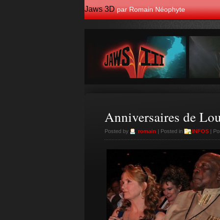
Jaws 3D
par Romain Néophyte
Anniversaires de Lo
Posted by
romain
| Posted in
INFOS
| Po