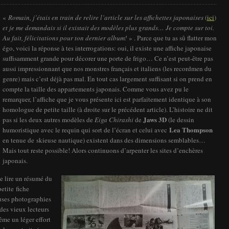
«
Romain, j’étais en train de relire l’article sur les affichettes japonaises
(
ici
)
et je me demandais si il existait des modèles plus grands… Je compte sur toi.
Au fait, félicitations pour ton dernier album!
» . Parce que tu as sû flatter mon
égo, voici la réponse à tes interrogations: oui, il existe une affiche japonaise
suffisamment grande pour décorer une porte de frigo… Ce n’est peut-être pas
aussi impressionnant que nos monstres français et italiens (les recordmen du
genre) mais c’est déjà pas mal. En tout cas largement suffisant si on prend en
compte la taille des appartements japonais. Comme vous avez pu le
remarquer, l’affiche que je vous présente ici est parfaitement identique à son
homologue de petite taille (à droite sur le précédent article). L’histoire ne dit
Jaws 3D
pas si les deux autres modèles de
Eiga Chirashi
de
(le dessin
Lea Thompson
humoristique avec le requin qui sort de l’écran et celui avec
en tenue de skieuse nautique) existent dans des dimensions semblables…
Mais tout reste possible! Alors continuons d’arpenter les sites d’enchères
japonais.
de lire un résumé du
etite fiche
uses photographies
des vieux lecteurs
ême un léger effort