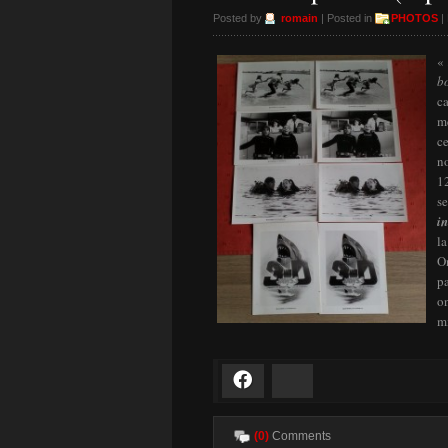
Posted by
romain
| Posted in
PHOTOS
|
«
b
ca
me
ce
no
1
se
i
la
On
p
on
m
Facebook
Bluesky
(0)
Comments