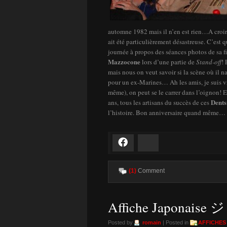
automne 1982 mais il n’en est rien…A croire
ait été particulièrement désastreuse. C’est
journée à propos des séances photos de sa f
Mazzocone
lors d’une partie de
Stand-off
! 
mais nous on veut savoir si la scène où il na
pour un ex-Marines… Ah les amis, je suis v
même), on peut se le carrer dans l’oignon! 
Dents
ans, tous les artisans du succès de ces
l’histoire. Bon anniversaire quand même…
Facebook
Bluesky
(1)
Comment
Affiche Japonais
Posted by
romain
| Posted in
AFFICHES