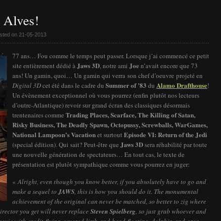
 Alves!
sted on 21-05-2013
77 ans… Fou comme le temps peut passer. Lorsque j’ai commencé ce petit
Jaws 3D
Joe
site entièrement dédié à
, notre ami
n’avait encore que 73
ans! Un gamin, quoi… Un gamin qui verra son chef d’oeuvre projeté en
Summer of ’83
Alamo Drafthouse
Digital 3D
cet été dans le cadre du
du
!
Un évènement exceptionnel où vous pourrez (enfin plutôt nos lecteurs
d’outre-Atlantique) revoir sur grand écran des classiques désormais
Trading Places
,
Scarface
,
The Killing of Satan
,
trentenaires comme
Risky Business
,
The Deadly Spawn
,
Octopussy
,
Screwballs
,
WarGames
,
National Lampoon’s Vacation
Episode VI: Return of the Jedi
et surtout
Jaws 3D
(special édition). Qui sait? Peut-être que
sera réhabilité par toute
une nouvelle génération de spectateurs… En tout cas, le texte de
présentation est plutôt sympathique comme vous pourrez en juger:
«
Alright, even though you know better, if you absolutely have to go and
make a sequel to
JAWS
, this is how you should do it. The monumental
achievement of the original can never be matched, so better to zig where
director you get will never replace
Steven Spielberg
, so just grab whoever and