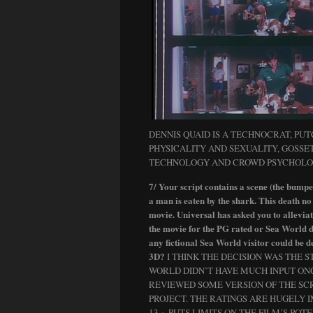
DENNIS QUAID IS A TECHNOCRAT, PU
PHYSICALITY AND SEXUALITY, GOSS
TECHNOLOGY AND CROWD PSYCHOLOG
7/ Your script contains a scene (the bump
a man is eaten by the shark. This death no
movie. Universal has asked you to allevia
the movie for the PG rated or Sea World d
any fictional Sea World visitor could be d
3D?
I THINK THE DECISION WAS THE S
WORLD DIDN’T HAVE MUCH INPUT ON
REVIEWED SOME VERSION OF THE SCRI
PROJECT. THE RATINGS ARE HUGELY
13 » PUTS LIMITS ON THE FILM’S PO