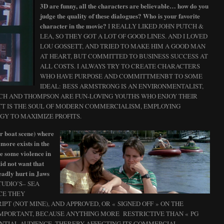
3D are funny, all the characters are believable… how do you
judge the quality of these dialogues? Who is your favorite
character in the movie?
I REALLY LIKED JOHN PUTCH &
LEA, SO THEY GOT A LOT OF GOOD LINES. AND I LOVED
LOU GOSSETT, AND TRIED TO MAKE HIM A GOOD MAN
AT HEART, BUT COMMITTED TO BUSINESS SUCCESS AT
ALL COSTS. I ALWAYS TRY TO CREATE CHARACTERS
WHO HAVE PURPOSE AND COMMITTMENBT TO SOME
IDEAL: BESS ARMSTRONG IS AN ENVIRONMENTALIST,
TCH AND THOMPSON ARE FUN-LOVING YOUTHS WHO ENJOY THEIR
ETT IS THE SOUL OF MODERN COMMERCIALISM, EMPLOYING
Y TO MAXIMIZE PROFITS.
er boat scene) where
 more exists in the
te some violence in
id not want that
eadly hurt in Jaws
TUDIO’S– SEA
CE THEY
PT (NOT MINE), AND APPROVED, OR « SIGNED OFF » ON THE
 IMPORTANT, BECAUSE ANYTHING MORE RESTRICTIVE THAN « PG
TENTIAL AUDIENCE, THEREBY AFFECTING ITS COMMERCIAL