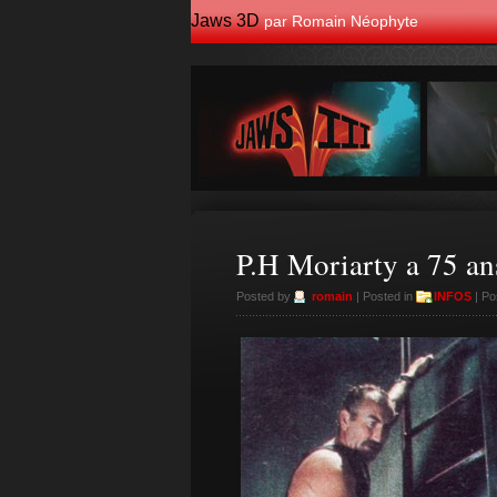
Jaws 3D
par Romain Néophyte
P.H Moriarty a 75 an
Posted by
romain
| Posted in
INFOS
| Po