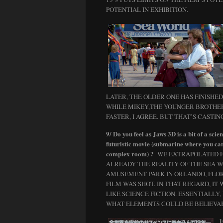
POTENTIAL IN EXHIBITION.
LATER, THE OLDER ONE HAS FINISHE
WHILE MIKEY,THE YOUNGER BROTHER,
FASTER, I AGREE. BUT THAT’S CASTIN
9/ Do you feel as Jaws 3D is a bit of a scie
futuristic movie (submarine where you ca
complex room) ?
WE EXTRAPOLATED 
ALREADY THE REALITY OF THE SEA 
AMUSEMENT PARK IN ORLANDO, FLOR
FILM WAS SHOT. IN THAT REGARD, IT 
LIKE SCIENCE FICTION. ESSENTIALLY
WHAT ELEMENTS COULD BE BELIEVABL
1