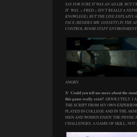
SAY FOR SURE IT WAS AN AD LIB, BUT I
IT WAS. « FRED » ISN’T REALLY A NEP
KNOWLEGE), BUT THE LINE EXPLAINS
FACE (BESIDES MR. GOSSETT) IN THE A
CONTROL-ROOM STAFF ENVIRONMENT
ANGRY.
3/ Could you tell me more about the stan
this game really exist?
ABSOLUTELY. I 
THE SCRIPT FROM MY OWN EXPERIENC
PLAYED IN COLLEGE AND IN THE AR
MEN AND WOMEN ENJOY THE PHYSIC
CHALLENGES. A GAME OF SKILL, NOT