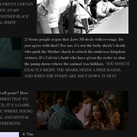
’M PRETTY CERTAIN
HEW (TO MY
 ANOTHER BLACK
LL-WHITE
.
2/ Some people argue that Jaws 3D deals with revenge. Do
you agree with that? For me, it’s not the baby shark’s death
who push the Mother shark to attack the undersea kingdom
visitors. It’s Calvin’s fault who have given the order to shut
the pump down (where the animal was hidden).
YOU HAVE IT
EXACTLY RIGHT. THE SHARK NEEDS A FREE RANGE,
AND WHEN THE PUMPS ARE SHUT DOWN, IT GETS
d-off game? Does
ADDED THAT TO
E; IT’S A GAME
MY, WHERE YOUNG
AL AND MENTAL
 STRENGTH.
4/ The