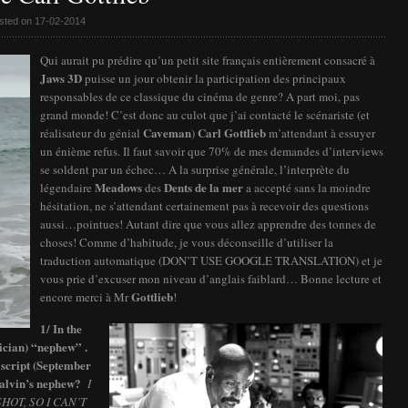
sted on 17-02-2014
Qui aurait pu prédire qu’un petit site français entièrement consacré à
Jaws 3D
puisse un jour obtenir la participation des principaux
responsables de ce classique du cinéma de genre? A part moi, pas
grand monde! C’est donc au culot que j’ai contacté le scénariste (et
Caveman
Carl Gottlieb
réalisateur du génial
)
m’attendant à essuyer
un énième refus. Il faut savoir que 70% de mes demandes d’interviews
se soldent par un échec… A la surprise générale, l’interprète du
Meadows
Dents de la mer
légendaire
des
a accepté sans la moindre
hésitation, ne s’attendant certainement pas à recevoir des questions
aussi…pointues! Autant dire que vous allez apprendre des tonnes de
choses! Comme d’habitude, je vous déconseille d’utiliser la
traduction automatique (DON’T USE GOOGLE TRANSLATION) et je
vous prie d’excuser mon niveau d’anglais faiblard… Bonne lecture et
Gottlieb
encore merci à Mr
!
1/ In the
nician) “nephew” .
 script (September
 Calvin’s nephew?
I
OT, SO I CAN’T