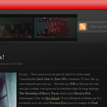
s!
sted on 27-02-2014
Je sais… Vous aussi avez un peu de mal à le croire mais
Jack Tate
Jaws 3D
l’inoubliable
de
a vraiment 75 ans! Ah, ça
P.H
nous rajeunit pas tout ça… En tout cas,
ne fait pas du tout
son âge comme vous pouvez le constater dans le long métrage
The Haunting of Harry Payne
Martyn Pick
réalisé par
(chronique à lire sur
Devildead
). Il est tellement en forme qu’il a
Persian Eyes
Paul
enchainé avec un court
pour le compte de