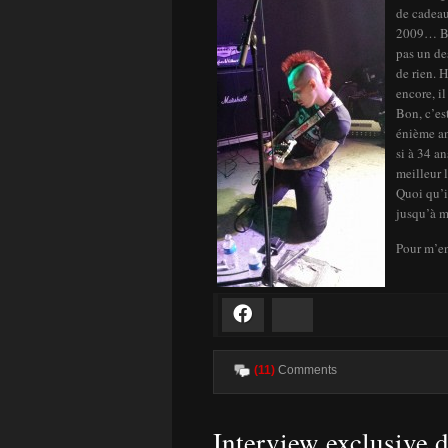
de cadeau
2009… Ban
pas un de
de rien. 
encore, il
Bon, c’es
énième an
si à 34 a
meilleur 
Quoi qu’i
jusqu’à m
Pour m’en
Facebook
Bluesky
(11)
Comments
Interview exclusive d