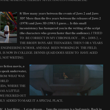
8/ How many years between the events of Jaws 2 and Jaws
3D? More than the five years between the releases of Jaws 2
(1978) and Jaws 3D (1983) I guess… Is this small
inconsistency has hampered you in the writing of the script
(the characters who grown faster that the audience).
I TRIED
TO BE CORRECT IN MY CHRONOLOGY… IN « JAWS 2, »
THE BRODY BOYS ARE TEENAGERS, THEN 5 OR 6 YEARS
D ENGINEERING SCHOOL AND HAS BEEN WORKING IN THE FIELD,
 IS NOW IN COLLEGE. DENNIS QUAID DOES SEEM TO HAVE AGED
G, NOT WRITING.
nce fiction movie, a
n speak underwater,
FROM WHAT WAS
WORLD
IDA, WHERE THE
WAS A LITTLE
, WE FIGURED OUT
Y ADDED TO MAKE IT A SPECIAL PLACE.
0/ A last thing… Let us dream… Jaws the revenge is a bad movie. Back in