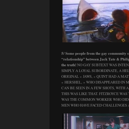
5/ Some people from the gay community sp
“relationship” between Jack Tate & Philip
the truth!
NO GAY SUBTEXT WAS INTEN
SIMPLY A LOYAL SUBORDINATE, A HEL
ORIGINAL « JAWS, » QUINT HAD A M
« HERSHEL, » WHO DISAPPEARED IN 
CAN BE SEEN IN A FEW SHOTS, WITH A
THIS WAS LIKE THAT. FITZROYCE WAS
WAS THE COMMON WORKER WHO DID H
MEN WHO HAVE FACED CHALLENGES 