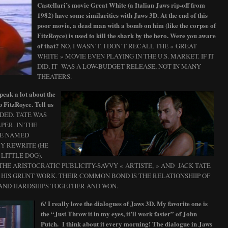
Castellari’s movie Great White (a Italian Jaws rip-off from
1982) have some similarities with Jaws 3D. At the end of this
poor movie, a dead man with a bomb on him (like the corpse of
FitzRoyce) is used to kill the shark by the hero. Were you aware
of that?
NO, I WASN’T. I DON’T RECALL THE « GREAT
WHITE » MOVIE EVEN PLAYING IN THE U.S. MARKET. IF IT
DID, IT WAS A LOW-BUDGET RELEASE, NOT IN MANY
THEATERS.
eak a lot about the
 FitzRoyce. Tell us
DED. TATE WAS
PER. IN THE
ATE NAMED
MY REWRITE (HE
 LITTLE DOG).
 THE ARISTOCRATIC PUBLICITY-SAVVY « ARTISTE, » AND JACK TATE
IS GRUNT WORK. THEIR COMMON BOND IS THE RELATIONSHIIP OF
AND HARDSHIPS TOGETHER AND WON.
6/ I really love the dialogues of Jaws 3D. My favorite one is
the “Just Throw it in my eyes, it’ll work faster” of John
Putch. I think about it every morning! The dialogue in Jaws