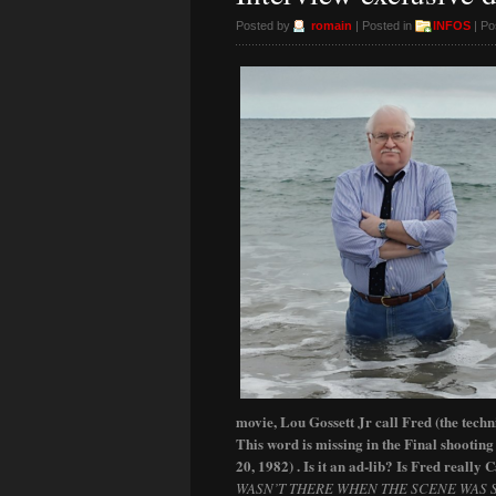
Posted by
romain
| Posted in
INFOS
| Po
movie, Lou Gossett Jr call Fred (the tech
This word is missing in the Final shooting
20, 1982) . Is it an ad-lib? Is Fred really
WASN’T THERE WHEN THE SCENE WAS SH