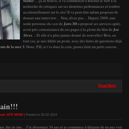
Slatter
… ça se trouve, il va commencer à fouiller le web à la
recherche de critiques sur ses dernières performances et tomber
accidentellement sur le site! Il va peut-être même proposer de
donner une interview… Non, rêvez pas… Depuis 2009, une
Jaws 3D
seule personne du
cast
de
a proposé ses services après
Joe
avoir pris connaissance de ces pages à la gloire du film de
Alves
… Et elle n’a plus jamais donné de nouvelles! Bon, en
tout cas, je suis fidèle au poste, avec des listes de questions déjà
nts de la mer 3
. Donc, P.H, si t’es dans le coin, passes faire un petit coucou.
Read More
ain!!!
ail
,
SITE NEWS
| Posted on 25-02-2014
ars, fini de rire… J’ai désormais 34 ans et je commence à fatiguer de ne pas voir