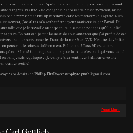
x dans ma boite aux lettres! Après tout ce que j’ai fait pour vous depuis aout
de d’ingrats. Pas une VHS espagnole ni dossier de presse mexicain, même
Phillip FitzRoyce
ssin bâclé représentant
entre les mâchoires du squale! Rien
Joe Alves
Heureusement,
m’a souhaité un joyeux anniversaire par E-mail. Et
 aura fallu que je le travaille au corps toute la semaine pour pas qu’il oublie!
t pas grave. En tout cas, je suis heureux de vous annoncer que j’ai profité de cet
les Dents de la mer 3
niversaire pour revisionner
en DVD. Histoire de vérifier
Jaws 3D
ns on percevait les choses différemment. Et bien oui!
est encore
lorsqu’on a 34 ans! Ca inaugure du bon pour la suite, c’est moi qui vous le dit!
l en soit, je suis requinqué et je compte bien continuer à alimenter ce site
on dernier souffle!
Phillip FitzRoyce
voyer vos dessins de
: neophyte.punk@gmail.com
Read More
e Carl Gottlieb