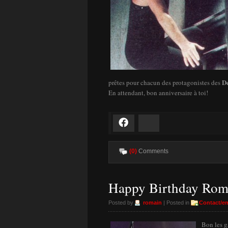
De
prêtes pour chacun des protagonistes des
En attendant, bon anniversaire à toi!
Facebook
Bluesky
(0)
Comments
Happy Birthday Rom
Posted by
romain
| Posted in
Contact/em
Bon les g