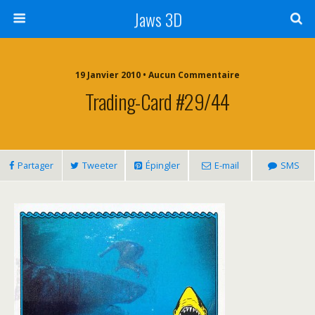
Jaws 3D
19 Janvier 2010 • Aucun Commentaire
Trading-Card #29/44
Partager
Tweeter
Épingler
E-mail
SMS