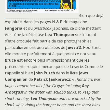
Bien que déjà
exploitée dans les pages N & B du magazine
Fangoria
et du
pressbook
japonais, ce cliché mettant
en scène la délicieuse
Lea Thompson
sur le point
d’être croquée fait partie de ces photographies
particulièrement peu utilisées de
Jaws 3D
. Pourtant,
elle montre parfaitement à quel point ce nouveau
Bruce
est encore plus impressionnant que les
précédents requins mécaniques de la série. Comme le
rappelle si bien
John Putch
dans le livre
Jaws
Companion
de
Patrick Jankiewicz
: «
That shark was
huge! I remember all of the FX guys including
Roy
Arborgas
t in the water with scubba tanks, to keep that
shark running.
Lea Thompson
and I are attacked by the
shark while riding the bumper boats and the shark bites