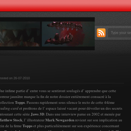
Posted on 26-07-2010
ne infime partie d’ entre vous se sentiront soulagés d’ apprendre que cette
orreur jaunâtre marque la fin de notre dossier entièrement consacré à la
Topps
ollection
. Passons rapidement sous silence le recto de cette 44ème
rading-card
et profitons de l’ espace laissé vacant pour dévoiler un des secrets
Jaws 3D
ntourant cette série
. Dans une interview parue en 2002 et menée par
atthew Stock
Mark Newgarden
, l’ illustrateur
revient sur son implication au
Topps
ein de la firme
et plus particulièrement sur son expérience concernant