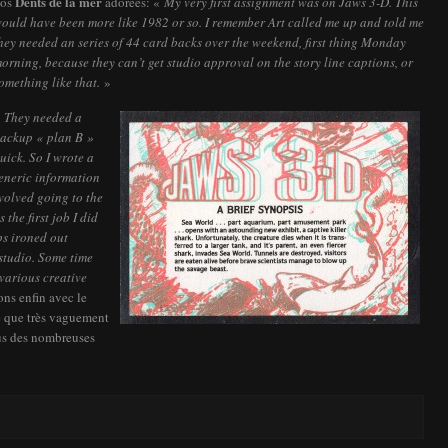
Dents de la mer
nos
adorées: «
My very first assignment was on Jaws 3-D. This
ould have been more like 1982 or so. I remember Art called me up and told me
hey needed an series of 44 card backs over the weekend, first thing Monday
orning, because they can’t get studio approval on the story line captions, or
omething like that.
»
«
They needed a
ackup « plan B »
uick. So I wrote a
generic information
nvolved going to the
 the first job I did
ps ironed out
studio. Some time
 various creative
ns enfin avec le
e que très vaguement
lus des nombreuses