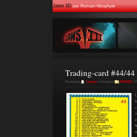
Jaws 3D
par Romain Néophyte
Trading-card #44/44
Posted by
romain
| Posted in
PROMO
| 
U
h
c
t
e
M
s