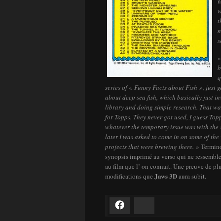
w
t
m
s
b
q
series of « Funny Facts about Fish », just 
about deep sea fish, which basically just i
library and doing simple research.
That was
for Topps. They never got used, I guess Top
whatever the temporary issue was with the 
later I was asked to come in on some of the
projects that were brewing there.
» Termino
synopsis imprimé au verso qui ne ressembl
au film que l’ on connait. Une preuve de p
Jaws 3D
modifications que
aura subit.
Facebook
Bluesky