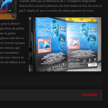
courant 2004 qui se différencie de l’ exemplaire disponible
dans la box-set par la présence du titre traduit en bas du recto et
par l’ emploi d’ un
screenshot
du menu japonais au verso…
e pour la
Rental
isposition du public
ns la partie
placer cette fois-ci
vec la boite typique
tier
amaray
, qui
que transparent
nt sous silence la
ctivité réduite à son
Read More