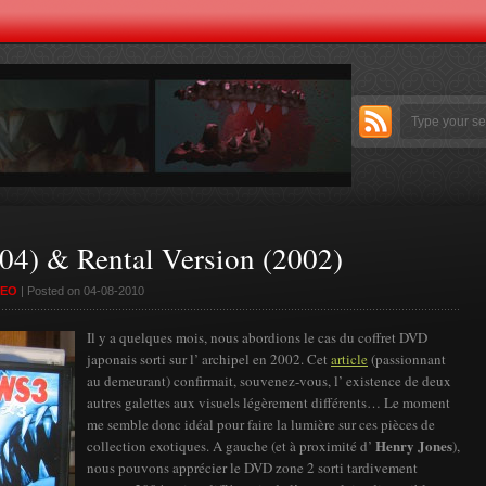
& Rental Version (2002)
DEO
| Posted on 04-08-2010
Il y a quelques mois, nous abordions le cas du coffret DVD
japonais sorti sur l’ archipel en 2002. Cet
article
(passionnant
au demeurant) confirmait, souvenez-vous, l’ existence de deux
autres galettes aux visuels légèrement différents… Le moment
me semble donc idéal pour faire la lumière sur ces pièces de
Henry Jones
collection exotiques. A gauche (et à proximité d’
),
nous pouvons apprécier le DVD zone 2 sorti tardivement