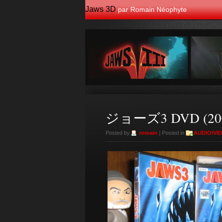
Jaws 3D
par Romain Néophyte
ジョーズ3 DVD (2004) 
Posted by
romain
| Posted in
AUDIO/VI