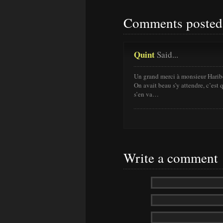
Comments posted 
Quint
Said...
Un grand merci à monsieur Harib
On avait beau s’y attendre, c’est
s’en va…
Write a comment