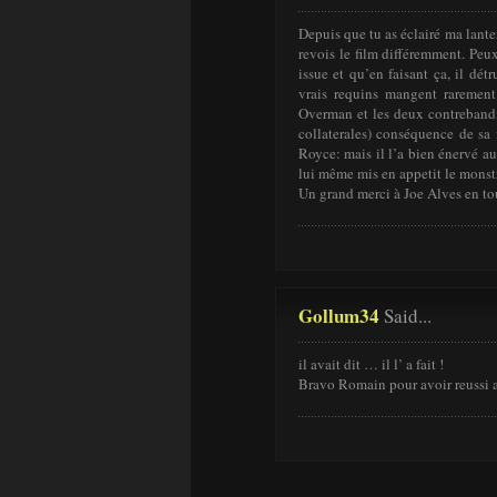
Depuis que tu as éclairé ma lante
revois le film différemment. Peux
issue et qu’en faisant ça, il dét
vrais requins mangent rarement
Overman et les deux contrebandie
collaterales) conséquence de sa 
Royce: mais il l’a bien énervé au
lui même mis en appetit le monstr
Un grand merci à Joe Alves en tou
Gollum34
Said...
il avait dit … il l’ a fait !
Bravo Romain pour avoir reussi a