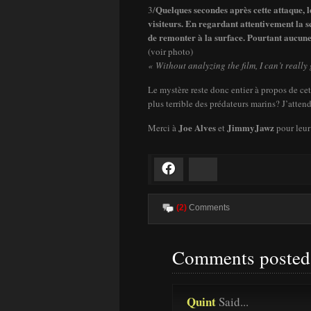
Quelques secondes après cette attaque, 
3/
visiteurs. En regardant attentivement la s
de remonter à la surface. Pourtant aucune
(voir photo)
« Without analyzing the film, I can’t reall
Le mystère reste donc entier à propos de cet
plus terrible des prédateurs marins? J’atten
Joe Alves
JimmyJawz
Merci à
et
pour leur
Facebook
Bluesky
(2)
Comments
Comments posted 
Quint
Said...