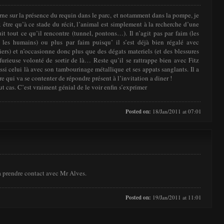
rne sur la présence du requin dans le parc, et notamment dans la pompe, je
 être qu’à ce stade du récit, l’animal est simplement à la recherche d’une
ruit tout ce qu’il rencontre (tunnel, pontons…). Il n’agit pas par faim (les
 les humains) ou plus par faim puisqu’ il s’est déjà bien régalé avec
rs) et n’occasionne donc plus que des dégats materiels (et des blessures
furieuse volonté de sortir de là… Reste qu’il se rattrappe bien avec Fitz
ssi celui là avec son tambourinage métallique et ses appats sanglants. Il a
e qui va se contenter de répondre présent à l’invitation a diner !
t cas. C’est vraiment génial de le voir enfin s’exprimer
Posted on:
18/Jan/2011 at 07:01
 prendre contact avec Mr Alves.
Posted on:
19/Jan/2011 at 11:01