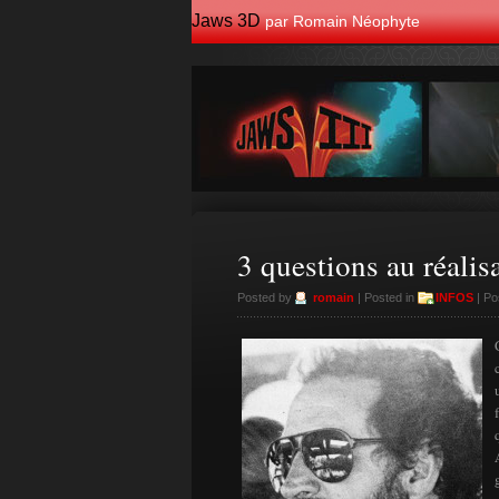
Jaws 3D
par Romain Néophyte
3 questions au réalis
Posted by
romain
| Posted in
INFOS
| Po