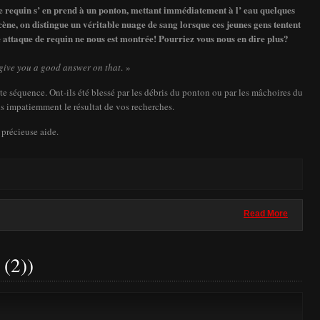
le requin s’ en prend à un ponton, mettant immédiatement à l’ eau quelques
cène, on distingue un véritable nuage de sang lorsque ces jeunes gens tentent
 attaque de requin ne nous est montrée! Pourriez vous nous en dire plus?
y give you a good answer on that
. »
te séquence. Ont-ils été blessé par les débris du ponton ou par les mâchoires du
ds impatiemment le résultat de vos recherches.
 précieuse aide.
Read More
(2))