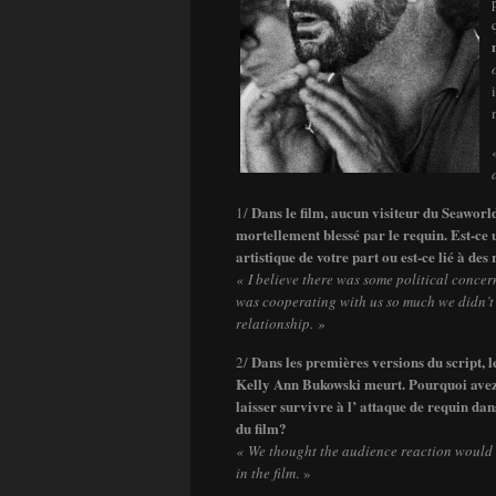
Dans le film, aucun visiteur du Seaworld
1/
mortellement blessé par le requin. Est-ce 
artistique de votre part ou est-ce lié à des
« I believe there was some political conce
was cooperating with us so much we didn’t 
relationship. »
Dans les premières versions du script, 
2/
Kelly Ann Bukowski meurt. Pourquoi avez
laisser survivre à l’ attaque de requin dan
du film?
« We thought the audience reaction would b
in the film
. »