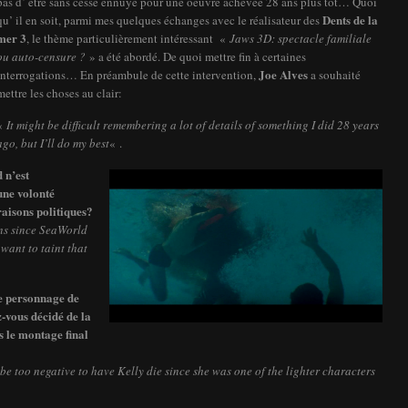
pas d’ être sans cesse ennuyé pour une oeuvre achevée 28 ans plus tôt… Quoi
Dents de la
qu’ il en soit, parmi mes quelques échanges avec le réalisateur des
mer 3
, le thème particulièrement intéressant «
Jaws 3D: spectacle familiale
ou auto-censure ?
» a été abordé. De quoi mettre fin à certaines
Joe Alves
interrogations… En préambule de cette intervention,
a souhaité
mettre les choses au clair:
«
It might be difficult remembering a lot of details of something I did 28 years
ago, but I’ll do my best
« .
 n’est
une volonté
 raisons politiques?
rns since SeaWorld
want to taint that
le personnage de
-vous décidé de la
s le montage final
e too negative to have Kelly die since she was one of the lighter characters