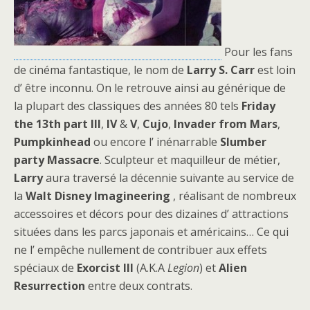
Pour les fans
de cinéma fantastique, le nom de
Larry S. Carr
est loin
d’ être inconnu. On le retrouve ainsi au générique de
la plupart des classiques des années 80 tels
Friday
the 13th part III
,
IV
&
V
,
Cujo
,
Invader from Mars
,
Pumpkinhead
ou encore l’ inénarrable
Slumber
party Massacre
. Sculpteur et maquilleur de métier,
Larry
aura traversé la décennie suivante au service de
la
Walt Disney Imagineering
, réalisant de nombreux
accessoires et décors pour des dizaines d’ attractions
situées dans les parcs japonais et américains… Ce qui
ne l’ empêche nullement de contribuer aux effets
spéciaux de
Exorcist III
(A.K.A
Legion
) et
Alien
Resurrection
entre deux contrats.