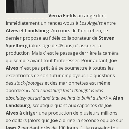
Verna Fields
arrange donc
immédiatement un rendez-vous à
Los Angeles
entre
Alves
et
Landsburg
. Au cours de l’ entretien, ce
dernier propose au fidèle collaborateur de
Steven
Spielberg
(alors âgé de 45 ans) d’ assurer la
production. Mais c’ est le passage derrière la caméra
qui semble avant tout l’ intéresser. Pour autant,
Joe
Alves
n’ est pas prêt à à se soumettre à toutes les
excentricités de son futur employeur. La questions
des
stock-footages
et des marionnettes est même
abordée:
« I told Landsburg that I thought is was
absolutely absurd and that we had to build a shark »
.
Alan
Landsburg
, sceptique quant aux capacités de
Joe
Alves
à diriger une production de plusieurs millions
de dollars (alors que
Joe
a dirigé la seconde équipe sur
Jaws 2
pendant près de 100 jours…) , le convainc tout