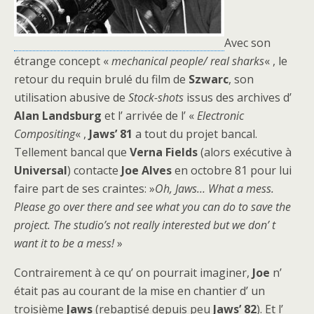
Avec son
étrange concept «
mechanical people/ real sharks
« , le
retour du requin brulé du film de
Szwarc
, son
utilisation abusive de
Stock-shots
issus des archives d’
Alan Landsburg
et l’ arrivée de l’ «
Electronic
Compositing
« ,
Jaws’ 81
a tout du projet bancal.
Tellement bancal que
Verna Fields
(alors exécutive à
Universal
) contacte
Joe Alves
en octobre 81 pour lui
faire part de ses craintes: »
Oh, Jaws… What a mess.
Please go over there and see what you can do to save the
project. The studio’s not really interested but we don’ t
want it to be a mess!
»
Contrairement à ce qu’ on pourrait imaginer,
Joe
n’
était pas au courant de la mise en chantier d’ un
troisième
Jaws
(rebaptisé depuis peu
Jaws’ 82
). Et l’