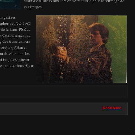
similaire à une fourmilière en verre utilisé pour le tournage de
ces images!
 magazines
apher
de l’été 1983
PSE
 de la firme
au
). Contrairement au
e grâce à une camera
 effets spéciaux.
ur dossier dans les
t toujours trouver
Alan
 des productions
Read More