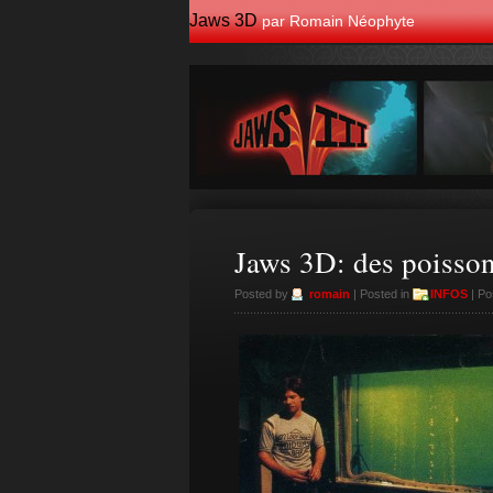
Jaws 3D
par Romain Néophyte
Jaws 3D: des poisson
Posted by
romain
| Posted in
INFOS
| Po