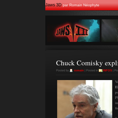
Jaws 3D
par Romain Néophyte
Chuck Comisky expli
Posted by
romain
| Posted in
INFOS
| Po
Vo
E
po
P
i
f
«