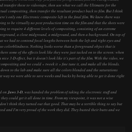
d transfer these to videotape, then use what we call the Ultimatte for the
tual compositing, then transfer the resultant product back to film. But I think
ere’s only one Electronic composite left in the final film. We knew there was
ing to be virtually no post production time on the film and that the shots were
ing to require 4 different levels of compositing, consisting of an extreme
oreground, a close midground, a midground, and then a background. On top of
at we had to contend focal lengths between both the left and right eyes and
lso colorblindness. Nothing looks worse than a foreground object that is
where some of the effects look like they were just tacked on to the screen: when
 nice 3-D effect, but it doesn’t look like it’s part of the film. With the video, we
compositing and we could « tweek it » fine tune it, and make all the blends.
 down to the lab and make sure all the colors blended and the saturations
t way we were able to save weeks and bucks by being able to get it done right
ed on
Jaws 3-D
, was handed the problem of taking the electronic stuff and
 they could get it all done in time. From my viewpoint, it was not a wise
I don’t think they turned out that good. That may be a terrible thing to say but
ted and I’m very proud of the work they did. They busted their butts and we