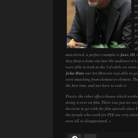
an
ac
th
go
go
f
th
a
miscolored, a perfect example is
Jaws 3D
, 
they float a bone out into the audience it’s a
were able to look at the 3-d while we were 
John Muto
our Art Director was able to go
were matching from element to element. Tha
the first time, and not have to redo it.
Praxis, the other effects house which work
doing it over on film. There was just no way
decision to go with the film opticals since 
the people who work for PSE are very talen
were all so disappointed
. »