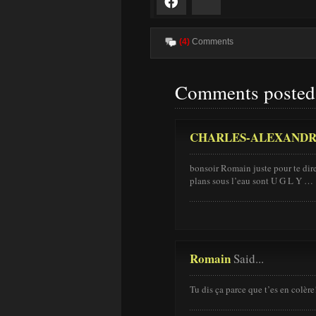
Facebook
Bluesky
(4)
Comments
Comments posted 
CHARLES-ALEXAND
bonsoir Romain juste pour te dir
plans sous l’eau sont U G L Y …
Romain
Said...
Tu dis ça parce que t’es en colère