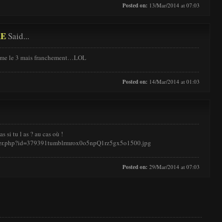
Posted on:
13/Mar/2014 at 07:03
RE
Said...
’aime le 3 mais franchement…LOL
Posted on:
14/Mar/2014 at 01:03
s si tu l as ? au cas où !
ewer.php?id=379391tumblrmrox0o5npQ1rz5gx5o1500.jpg
Posted on:
29/Mar/2014 at 07:03