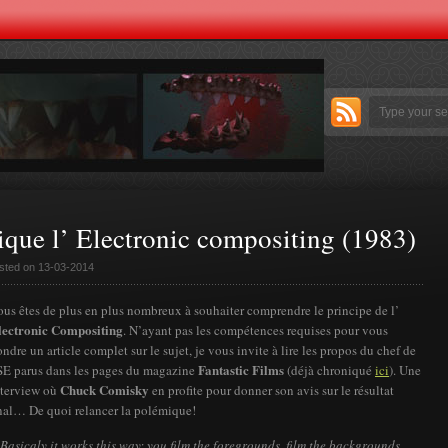
que l’ Electronic compositing (1983)
sted on 13-03-2014
us êtes de plus en plus nombreux à souhaiter comprendre le principe de l’
lectronic Compositing
. N’ayant pas les compétences requises pour vous
ndre un article complet sur le sujet, je vous invite à lire les propos du chef de
Fantastic Films
SE parus dans les pages du magazine
(déjà chroniqué
ici
). Une
Chuck Comisky
nterview où
en profite pour donner son avis sur le résultat
inal… De quoi relancer la polémique!
Basicaly it works this way: you film the foregrounds, film the backgrounds,