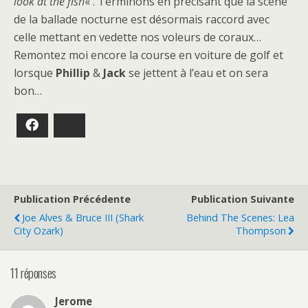
look at the fish
« . Terminons en précisant que la scène
de la ballade nocturne est désormais raccord avec
celle mettant en vedette nos voleurs de coraux…
Remontez moi encore la course en voiture de golf et
lorsque
Phillip
&
Jack
se jettent à l’eau et on sera
bon…
Facebook
Bluesky
Publication Précédente
Publication Suivante
Joe Alves & Bruce III (shark
Behind The Scenes: Lea
City Ozark)
Thompson
11 réponses
Jerome