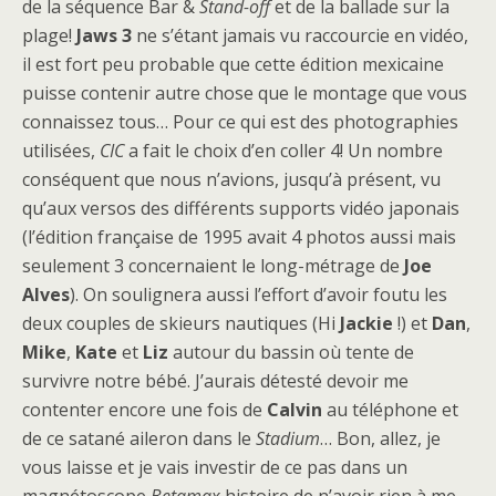
de la séquence Bar &
Stand-off
et de la ballade sur la
plage!
Jaws 3
ne s’étant jamais vu raccourcie en vidéo,
il est fort peu probable que cette édition mexicaine
puisse contenir autre chose que le montage que vous
connaissez tous… Pour ce qui est des photographies
utilisées,
CIC
a fait le choix d’en coller 4! Un nombre
conséquent que nous n’avions, jusqu’à présent, vu
qu’aux versos des différents supports vidéo japonais
(l’édition française de 1995 avait 4 photos aussi mais
seulement 3 concernaient le long-métrage de
Joe
Alves
). On soulignera aussi l’effort d’avoir foutu les
deux couples de skieurs nautiques (Hi
Jackie
!) et
Dan
,
Mike
,
Kate
et
Liz
autour du bassin où tente de
survivre notre bébé. J’aurais détesté devoir me
contenter encore une fois de
Calvin
au téléphone et
de ce satané aileron dans le
Stadium
… Bon, allez, je
vous laisse et je vais investir de ce pas dans un