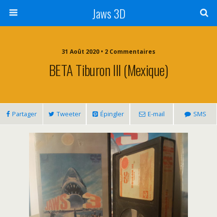
Jaws 3D
31 Août 2020 • 2 Commentaires
BETA Tiburon III (Mexique)
Partager
Tweeter
Épingler
E-mail
SMS