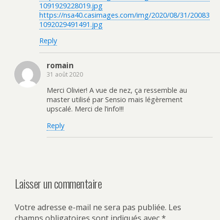
1091929228019.jpg
https://nsa40.casimages.com/img/2020/08/31/20083
1092029491491.jpg
Reply
romain
31 août 2020
Merci Olivier! A vue de nez, ça ressemble au
master utilisé par Sensio mais légèrement
upscalé. Merci de l’info!!!
Reply
Laisser un commentaire
Votre adresse e-mail ne sera pas publiée.
Les
champs obligatoires sont indiqués avec
*