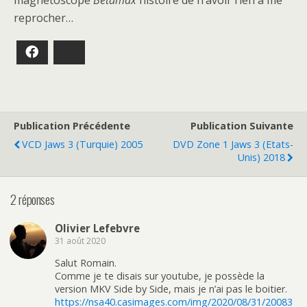
magnétoscope
Betamax
histoire de n’avoir rien à me
reprocher…
Facebook
Bluesky
Publication Précédente
Publication Suivante
VCD Jaws 3 (Turquie) 2005
DVD Zone 1 Jaws 3 (Etats-
Unis) 2018
2 réponses
Olivier Lefebvre
31 août 2020
Salut Romain.
Comme je te disais sur youtube, je possède la
version MKV Side by Side, mais je n’ai pas le boitier.
https://nsa40.casimages.com/img/2020/08/31/20083